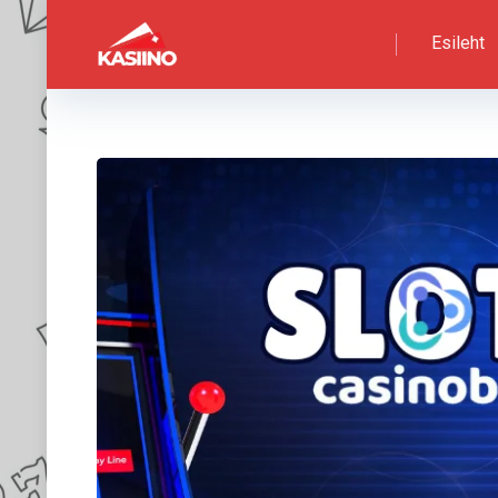
Esileht