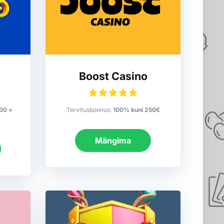
Boost Casino
00 +
Tervitusboonus:
100% kuni 250€
Mängima