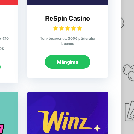
ReSpin Casino
+ €10
Tervitusboonus:
300€ pärisraha
boonus
00Є
Mängima