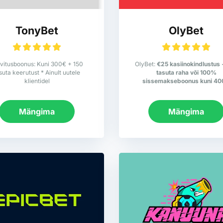
TonyBet
OlyBet
vitusboonus: Kuni 300€ + 150
OlyBet:
€25 kasiinokindlustus 
suta keerutust * Ainult uutele
tasuta raha või 100%
klientidel
sissemakseboonus kuni 4
Mängima
Mängima