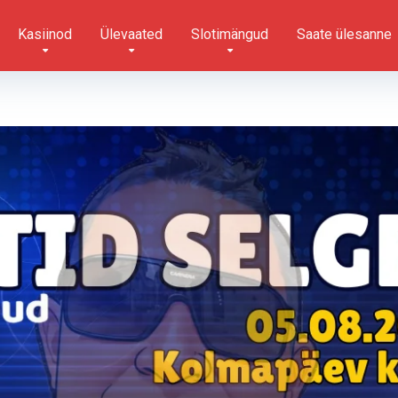
Kasiinod
Ülevaated
Slotimängud
Saate ülesanne