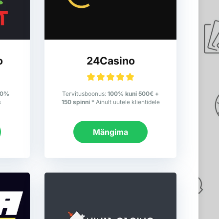
o
24Casino
00%
Tervitusboonus:
100% kuni 500€ +
s
150 spinni
* Ainult uutele klientidele
Mängima