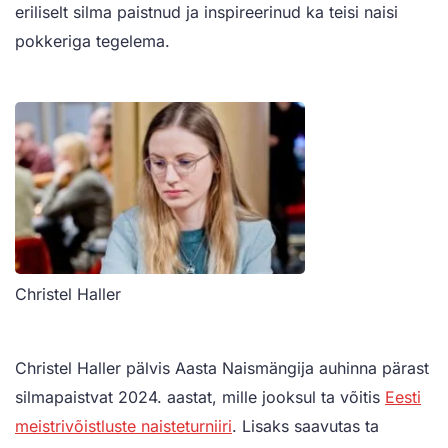
eriliselt silma paistnud ja inspireerinud ka teisi naisi
pokkeriga tegelema.
Christel Haller
Christel Haller pälvis Aasta Naismängija auhinna pärast
silmapaistvat 2024. aastat, mille jooksul ta võitis
Eesti
meistrivõistluste naisteturniiri
. Lisaks saavutas ta