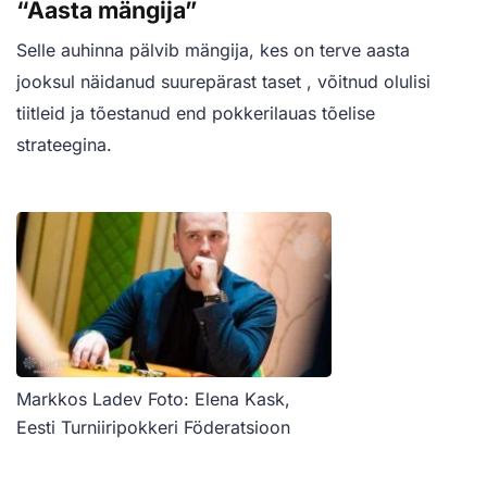
“Aasta mängija”
Selle auhinna pälvib mängija, kes on terve aasta
jooksul näidanud suurepärast taset , võitnud olulisi
tiitleid ja tõestanud end pokkerilauas tõelise
strateegina.
Markkos Ladev Foto: Elena Kask,
Eesti Turniiripokkeri Föderatsioon