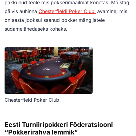
pakkunud teole mis pokkerimaailmat kõnetas. Mõistagi
pälvis auhinna
Chesterfieldi Poker Clubi
avamine, mis
on aasta jooksul saanud pokkerimängijatele
südamelähedaseks kohaks.
Chesterfield Poker Club
Eesti Turniiripokkeri Föderatsiooni
“Pokkerirahva lemmik”