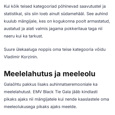
Kui kõik teised kategooriad põhinevad saavutustel ja
statistikal, siis siin loeb ainult südamehääl. See auhind
kuulub mängijale, kes on kogukonna poolt armastatud,
austatud ja alati valmis jagama pokkerilaua taga nii
naeru kui ka tarkust.
Suure ülekaaluga noppis oma teise kategooria võidu
Vladimir Korzinin.
Meelelahutus ja meeleolu
Galaõhtu pakkus lisaks auhinnatseremooniale ka
meelelahutust. EMV Black Tie Gala jääb kindlasti
pikaks ajaks nii mängijatele kui nende kaaslastele oma
meeleolukusega pikaks ajaks meelde.