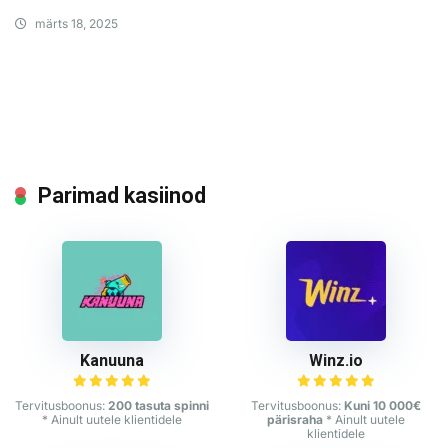
märts 18, 2025
Parimad kasiinod
Kanuuna
Winz.io
Tervitusboonus:
200 tasuta spinni
Tervitusboonus:
Kuni 10 000€
* Ainult uutele klientidele
pärisraha
* Ainult uutele
klientidele