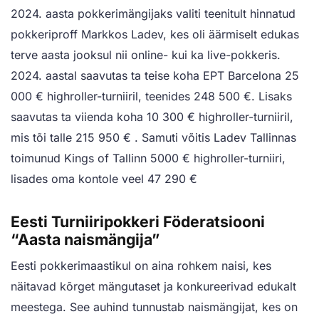
2024. aasta pokkerimängijaks valiti teenitult hinnatud
pokkeriproff Markkos Ladev, kes oli äärmiselt edukas
terve aasta jooksul nii online- kui ka live-pokkeris.
2024. aastal saavutas ta teise koha EPT Barcelona 25
000 € highroller-turniiril, teenides 248 500 €. Lisaks
saavutas ta viienda koha 10 300 € highroller-turniiril,
mis tõi talle 215 950 € . Samuti võitis Ladev Tallinnas
toimunud Kings of Tallinn 5000 € highroller-turniiri,
lisades oma kontole veel 47 290 €
Eesti Turniiripokkeri Föderatsiooni
“Aasta naismängija”
Eesti pokkerimaastikul on aina rohkem naisi, kes
näitavad kõrget mängutaset ja konkureerivad edukalt
meestega. See auhind tunnustab naismängijat, kes on