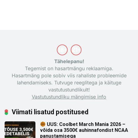
Tähelepanu!
Tegemist on hasartmängu reklaamiga.
Hasartmäng pole sobiv viis rahaliste probleemide
lahendamiseks. Tutvuge reeglitega ja käituge
vastutustundlikult!
Vastutustundliku mängimise info
Viimati lisatud postitused
UUS: Coolbet March Mania 2026 –
võida osa 3500€ auhinnafondist NCAA
panustamisega