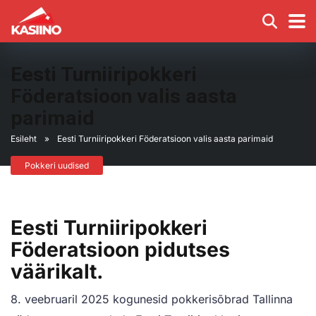
Eesti Turniiripokkeri
Föderatsioon valis aasta
parimaid
Esileht
»
Eesti Turniiripokkeri Föderatsioon valis aasta parimaid
Pokkeri uudised
Eesti Turniiripokkeri
Föderatsioon pidutses
väärikalt.
8. veebruaril 2025 kogunesid pokkerisõbrad Tallinna