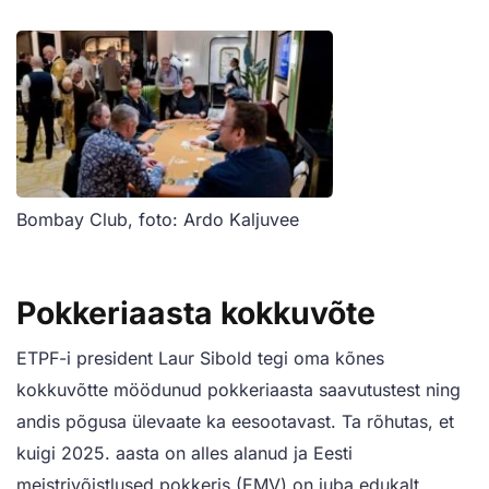
Bombay Club, foto: Ardo Kaljuvee
Pokkeriaasta kokkuvõte
ETPF-i president Laur Sibold tegi oma kõnes
kokkuvõtte möödunud pokkeriaasta saavutustest ning
andis põgusa ülevaate ka eesootavast. Ta rõhutas, et
kuigi 2025. aasta on alles alanud ja Eesti
meistrivõistlused pokkeris (EMV) on juba edukalt