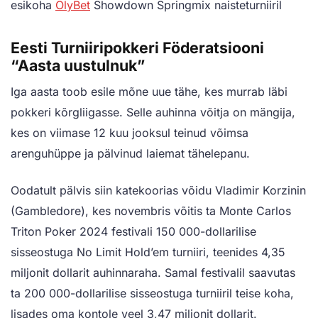
esikoha
OlyBet
Showdown Springmix naisteturniiril
Eesti Turniiripokkeri Föderatsiooni
“
Aasta uustulnuk”
Iga aasta toob esile mõne uue tähe, kes murrab läbi
pokkeri kõrgliigasse. Selle auhinna võitja on mängija,
kes on viimase 12 kuu jooksul teinud võimsa
arenguhüppe ja pälvinud laiemat tähelepanu.
Oodatult pälvis siin katekoorias võidu Vladimir Korzinin
(Gambledore), kes novembris võitis ta Monte Carlos
Triton Poker 2024 festivali 150 000-dollarilise
sisseostuga No Limit Hold’em turniiri, teenides 4,35
miljonit dollarit auhinnaraha. Samal festivalil saavutas
ta 200 000-dollarilise sisseostuga turniiril teise koha,
lisades oma kontole veel 3,47 miljonit dollarit.