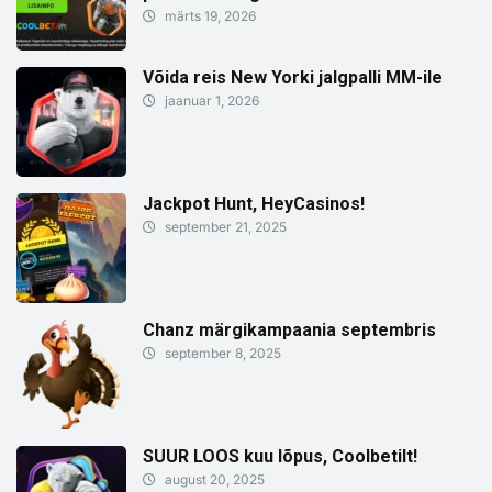
märts 19, 2026
Võida reis New Yorki jalgpalli MM-ile
jaanuar 1, 2026
Jackpot Hunt, HeyCasinos!
september 21, 2025
Chanz märgikampaania septembris
september 8, 2025
SUUR LOOS kuu lõpus, Coolbetilt!
august 20, 2025