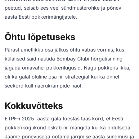
peetud, seisab ees veel sündmusterohke ja põnev
aasta Eesti pokkerimängijatele.
Õhtu lõpetuseks
Pärast ametlikku osa jätkus õhtu vabas vormis, kus
külalised said nautida Bombay Clubi hõrgutisi ning
jagada omavahel pokkerilugusid. Nagu pokkeris ikka,
oli ka galal oluline osa nii strateegial kui ka õnnel –
seekord küll naerukrampide näol.
Kokkuvõtteks
ETPF-i 2025. aasta gala tõestas taas kord, et Eesti
pokkerikogukond oskab nii mängida kui ka pidutseda.
Jääme põnevusega ootama järgmise aasta sündmusi ja