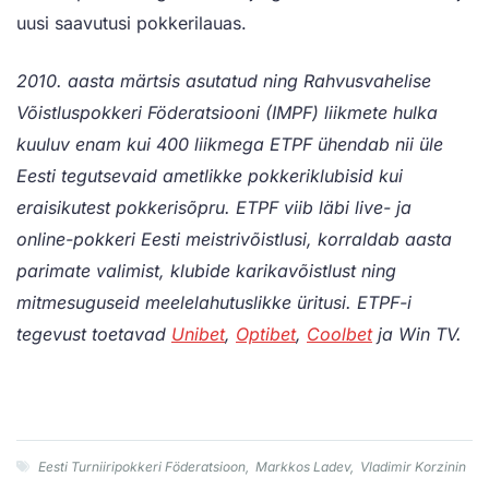
uusi saavutusi pokkerilauas.
2010. aasta märtsis asutatud ning R
ahvusvahelise
Võistluspokkeri Föderatsiooni (IMPF) liikmete hulka
kuuluv enam kui 400 liikmega ETPF
ühendab nii üle
Eesti tegutsevaid ametlikke pokkeriklubisid kui
eraisikutest pokkerisõpru.
ETPF viib läbi live- ja
online-pokkeri Eesti meistrivõistlusi, korraldab aasta
parimate valimist, klubide karikavõistlust ning
mitmesuguseid meelelahutuslikke üritusi
. ETPF-i
tegevust toetavad
Unibet
,
Optibet
,
Coolbet
ja Win TV.
Eesti Turniiripokkeri Föderatsioon
,
Markkos Ladev
,
Vladimir Korzinin