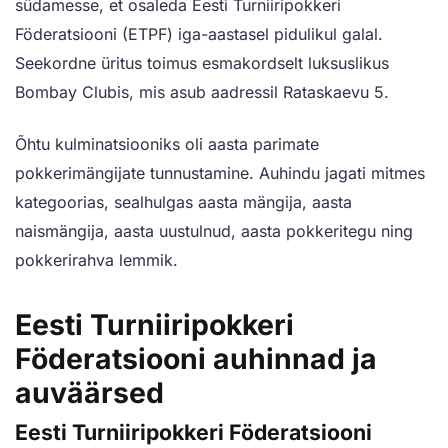
südamesse, et osaleda Eesti Turniiripokkeri
Föderatsiooni (ETPF) iga-aastasel pidulikul galal.
Seekordne üritus toimus esmakordselt luksuslikus
Bombay Clubis, mis asub aadressil Rataskaevu 5.
Õhtu kulminatsiooniks oli aasta parimate
pokkerimängijate tunnustamine. Auhindu jagati mitmes
kategoorias, sealhulgas aasta mängija, aasta
naismängija, aasta uustulnud, aasta pokkeritegu ning
pokkerirahva lemmik.
Eesti Turniiripokkeri
Föderatsiooni auhinnad ja
auväärsed
Eesti Turniiripokkeri Föderatsiooni