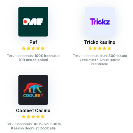
Paf
Trickz kasiino
Tervitusboonus:
100€ boonus +
Tervitusboonus:
kuni 300 tasuta
100 tasuta spinni
keerutust
* Ainult uutele
klientidele.
Coolbet Casino
Tervitusboonus:
100% või 300%
Kasiino Boonust Coolbetis