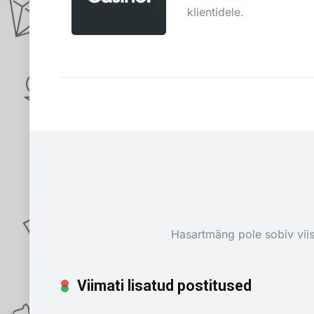
klientidele.
Hasartmäng pole sobiv viis
Viimati lisatud postitused