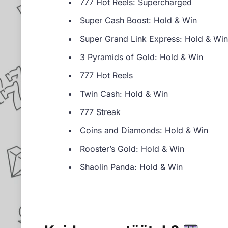
777 Hot Reels: Supercharged
Super Cash Boost: Hold & Win
Super Grand Link Express: Hold & Win
3 Pyramids of Gold: Hold & Win
777 Hot Reels
Twin Cash: Hold & Win
777 Streak
Coins and Diamonds: Hold & Win
Rooster’s Gold: Hold & Win
Shaolin Panda: Hold & Win