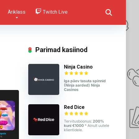
Äriklass
Twitch Live
Parimad kasiinod
Ninja Casino
Iga päev tasuta spinnid
(Ninja aarded) Ninja
Casinos
Red Dice
Tervitusboonus:
200%
kuni €1000
* Ainult uutele
klientidele.