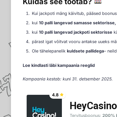
Kuidas see töötab?
Kui jackpoti mäng käivitub, pääsed boonu
kui
10 palli langevad samasse sektorisse,
kui
10 palli langevad jackpoti sektorisse
kä
pärast igat võitvat vooru antakse uueks 
Ole tähelepanelik
kuldsete pallidega
– neil
Loe kindlasti läbi kampaania reeglid
Kampaania kestab: kuni 31. detsember 2025.
4.8
HeyCasino
Tervitusboonus:
200% k