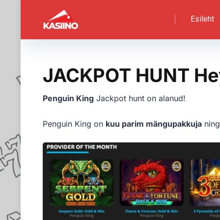
Esileht
JACKPOT HUNT He
Penguin King
Jackpot hunt on alanud!
Penguin King on
kuu parim mängupakkuja
ning