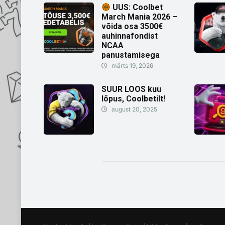
UUS: Coolbet
March Mania 2026 –
võida osa 3500€
auhinnafondist
NCAA
panustamisega
märts 19, 2026
SUUR LOOS kuu
lõpus, Coolbetilt!
august 20, 2025