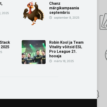
t,
Chanz
märgikampaania
septembris
, 2025
september 8, 2025
Stack
Robin Kool ja Team
 2025
Vitality võitsid ESL
Pro League 21.
25
hooaja
märts 18, 2025