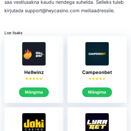
saa vestlusakna kaudu nendega suhelda. Selleks tuleb
kirjutada support@heycasino.com meiliaadressile.
Loe lisaks
Hellwinz
Campeonbet
Mängima
Mängima