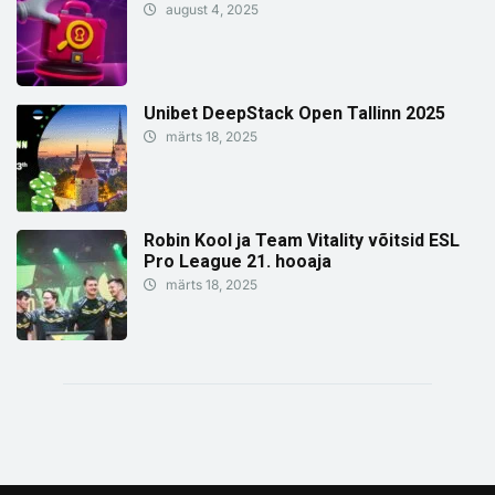
august 4, 2025
Unibet DeepStack Open Tallinn 2025
märts 18, 2025
Robin Kool ja Team Vitality võitsid ESL
Pro League 21. hooaja
märts 18, 2025