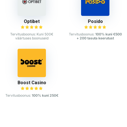
Optibet
Posido
Tervitusboonus: Kuni 500€
Tervitusboonus:
100% kuni €500
väärtuses boonuseid
+ 200 tasuta keerutust
Boost Casino
Tervitusboonus:
100% kuni 250€