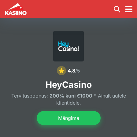
4.8
/5
HeyCasino
Tervitusboonus:
200% kuni €1000
* Ainult uutele
klientidele.
Mängima