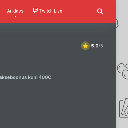
Äriklass
Twitch Live
5.0
/5
emakseboonus kuni 400Є