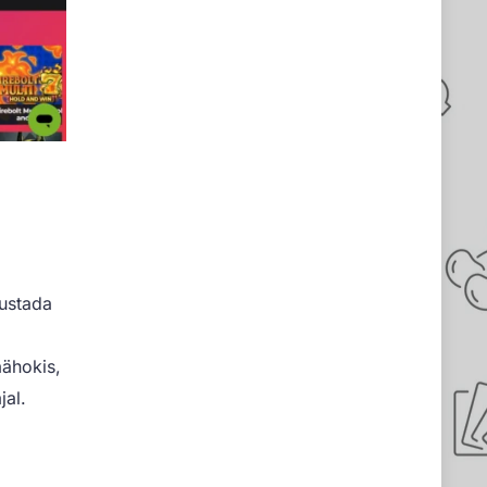
ustada
äähokis,
jal.