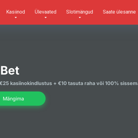
Kasiinod
Ülevaated
Slotimängud
Saate ülesanne
yBet
€25 kasiinokindlustus + €10 tasuta raha või 100% siss
Mängima