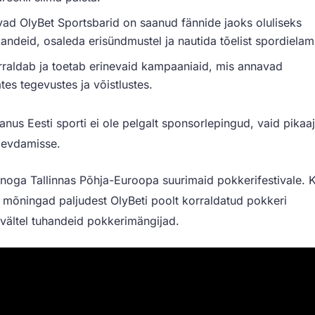
vad OlyBet Sportsbarid on saanud fännide jaoks oluliseks
andeid, osaleda erisündmustel ja nautida tõelist spordielam
rraldab ja toetab erinevaid kampaaniaid, mis annavad
es tegevustes ja võistlustes.
nus Eesti sporti ei ole pelgalt sponsorlepingud, vaid pikaaj
gevdamisse.
oga Tallinnas Põhja-Euroopa suurimaid pokkerifestivale. K
d mõningad paljudest OlyBeti poolt korraldatud pokkeri
 vältel tuhandeid pokkerimängijad.