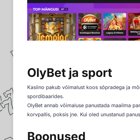
OlyBet ja sport
Kasiino pakub võimalust koos sõpradega ja mõ
spordibaarides.
OlyBet annab võimaluse panustada maailma parima
korvpallis, poksis jne. Kui oled unustanud panus
Boonused