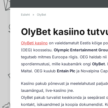
Esileht
»
OlyBet
OlyBet kasiino tutv
OlyBeti kasiino
on vaieldamatult Eestis kõige p
(OEG) koosseisu.
Olympic Entertainment Gro
tegutseb mitmes Euroopa riigis. OEG haldab nii f
spordiennustusi, mille kaubamärk ongi
OlyBet
.
Maltal. OEG kuulub
Entain Plc
ja Novalpina Capit
Kasiino pakub põnevust ja meelelahutust paljude
lauamängud, live-kasiino jne.
OlyBet pakub turvalist keskkonda ja seepärast on
kontakt, isikuandmed ja koopia dokumendist. Kõ