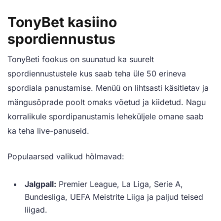
TonyBet kasiino
spordiennustus
TonyBeti fookus on suunatud ka suurelt
spordiennustustele kus saab teha üle 50 erineva
spordiala panustamise. Menüü on lihtsasti käsitletav ja
mängusõprade poolt omaks võetud ja kiidetud. Nagu
korralikule spordipanustamis leheküljele omane saab
ka teha live-panuseid.
Populaarsed valikud hõlmavad:
Jalgpall:
Premier League, La Liga, Serie A,
Bundesliga, UEFA Meistrite Liiga ja paljud teised
liigad.