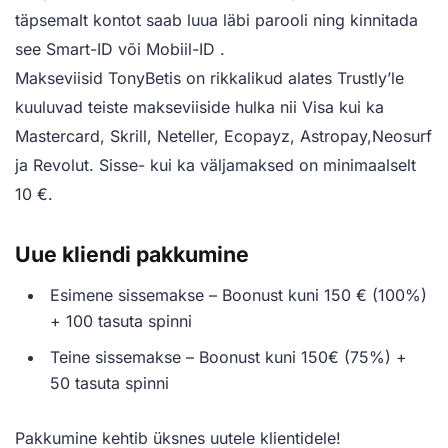
täpsemalt kontot saab luua läbi parooli ning kinnitada
see Smart-ID või Mobiil-ID .
Makseviisid TonyBetis on rikkalikud alates Trustly’le
kuuluvad teiste makseviiside hulka nii Visa kui ka
Mastercard, Skrill, Neteller, Ecopayz, Astropay,Neosurf
ja Revolut. Sisse- kui ka väljamaksed on minimaalselt
10 €.
Uue kliendi pakkumine
Esimene sissemakse – Boonust kuni 150 € (100%)
+ 100 tasuta spinni
Teine sissemakse – Boonust kuni 150€ (75%) +
50 tasuta spinni
Pakkumine kehtib üksnes uutele klientidele!