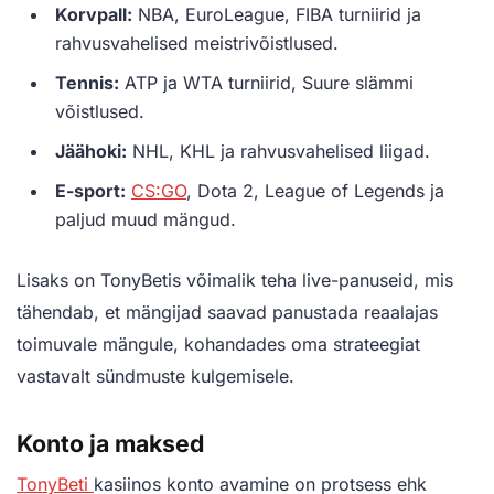
Korvpall:
NBA, EuroLeague, FIBA turniirid ja
rahvusvahelised meistrivõistlused.
Tennis:
ATP ja WTA turniirid, Suure slämmi
võistlused.
Jäähoki:
NHL, KHL ja rahvusvahelised liigad.
E-sport:
CS:GO
, Dota 2, League of Legends ja
paljud muud mängud.
Lisaks on TonyBetis võimalik teha live-panuseid, mis
tähendab, et mängijad saavad panustada reaalajas
toimuvale mängule, kohandades oma strateegiat
vastavalt sündmuste kulgemisele.
Konto ja maksed
TonyBeti
kasiinos konto avamine on protsess ehk