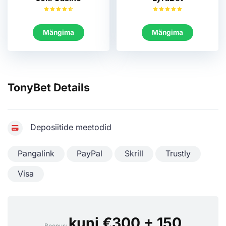
Mängima
Mängima
TonyBet Details
Deposiitide meetodid
Pangalink
PayPal
Skrill
Trustly
Visa
kuni €300 + 150
Boonus: