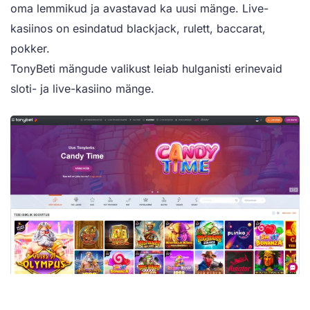
oma lemmikud ja avastavad ka uusi mänge. Live-
kasiinos on esindatud blackjack, rulett, baccarat,
pokker.
TonyBeti mängude valikust leiab hulganisti erinevaid
sloti- ja live-kasiino mänge.