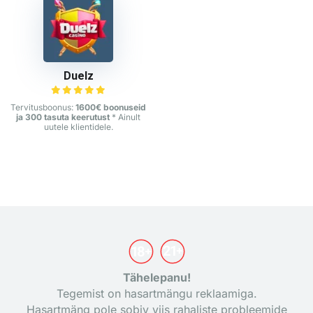
Duelz
Tervitusboonus:
1600€ boonuseid
ja 300 tasuta keerutust
* Ainult
uutele klientidele.
Tähelepanu!
Tegemist on hasartmängu reklaamiga.
Hasartmäng pole sobiv viis rahaliste probleemide