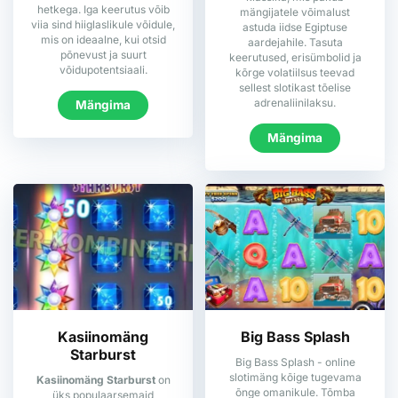
hetkega. Iga keerutus võib
mängijatele võimalust
viia sind hiiglaslikule võidule,
astuda iidse Egiptuse
mis on ideaalne, kui otsid
aardejahile. Tasuta
põnevust ja suurt
keerutused, erisümbolid ja
võidupotentsiaali.
kõrge volatiilsus teevad
sellest slotikast tõelise
adrenaliinilaksu.
Mängima
Mängima
Kasiinomäng
Big Bass Splash
Starburst
Big Bass Splash - online
slotimäng kõige tugevama
Kasiinomäng Starburst
on
õnge omanikule. Tõmba
üks populaarsemaid