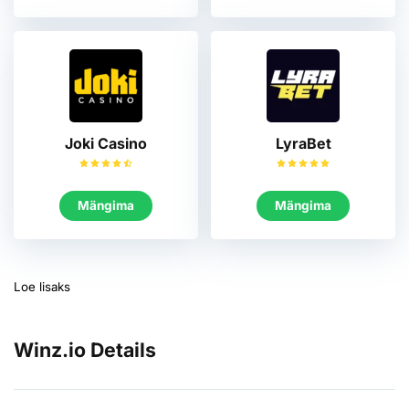
Joki Casino
LyraBet
Mängima
Mängima
Loe lisaks
Winz.io Details