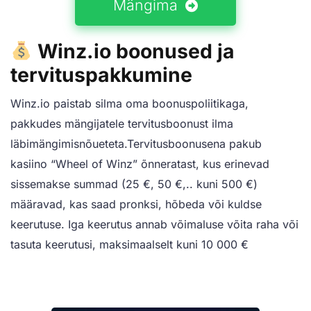
Mängima
Winz.io boonused ja
tervituspakkumine
Winz.io paistab silma oma boonuspoliitikaga,
pakkudes mängijatele tervitusboonust ilma
läbimängimisnõueteta.Tervitusboonusena pakub
kasiino “Wheel of Winz” õnneratast, kus erinevad
sissemakse summad (25 €, 50 €,.. kuni 500 €)
määravad, kas saad pronksi, hõbeda või kuldse
keerutuse. Iga keerutus annab võimaluse võita raha või
tasuta keerutusi, maksimaalselt kuni 10 000 €