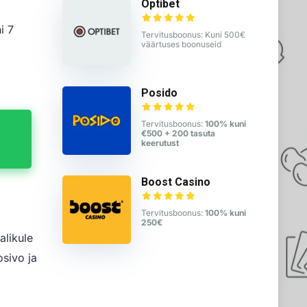
Optibet
i 7
Tervitusboonus: Kuni 500€
väärtuses boonuseid
Posido
Tervitusboonus:
100% kuni
€500 + 200 tasuta
keerutust
Boost Casino
Tervitusboonus:
100% kuni
250€
alikule
sivo ja