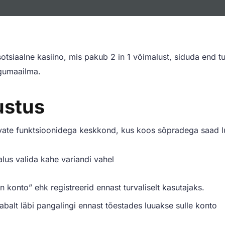
sotsiaalne kasiino, mis pakub 2 in 1 võimalust, siduda end 
ngumaailma.
ustus
nevate funktsioonidega keskkond, kus koos sõpradega saad 
alus valida kahe variandi vahel
n konto” ehk registreerid ennast turvaliselt kasutajaks.
balt läbi pangalingi ennast tõestades luuakse sulle konto