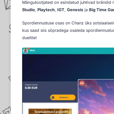
Mängutootjatest on esindatud juhtivad brändid
Studio
,
Playtech
,
IGT
,
Genesis
ja
Big Time Ga
Spordiennustuse osas on Chanz üks sotsiaalse
kus saad siis sõpradega osaleda spordiennustus
duellile!