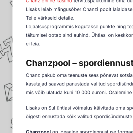
Chanz online kasiino
tervituspakkumine oma uute
Lisaks leiab mängusõber Chanzi poolt laialdas
Teile värkseid detaile.
Lojaalsusprogrammis kogutakse punkte ning tea
täitumisel ootab sind auhind. Ühtlasi on keskk
ei leia.
Chanzpool – spordiennus
Chanz pakub oma teenuste seas põnevat sotsi
kasutajad saavad panustada valitud spordisündm
mis võib ulatuda kuni 10 000 euroni. Osalemine
Lisaks on Sul ühtlasi võimalus käivitada oma s
õigesti ennustada kõik valitud spordisündmuste 
Chanzpool
on ideaalne spordiennustuse formaa