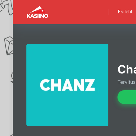
Esileht
Ch
Tervitu