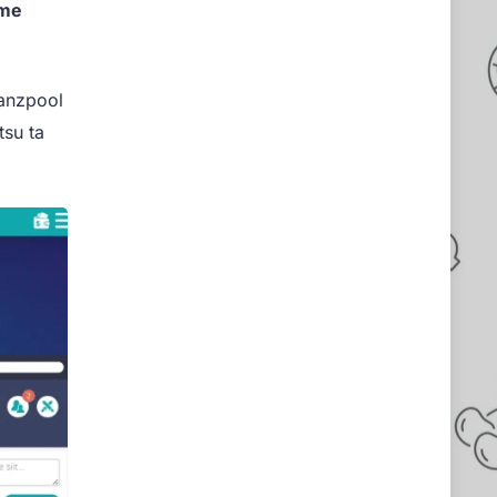
ame
hanzpool
tsu ta