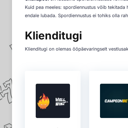
Kuid pea meeles: spordiennustus võib tekitada h
endale lubada. Spordiennustus ei tohiks olla rah
Klienditugi
Klienditugi on olemas ööpäevaringselt vestlusakn