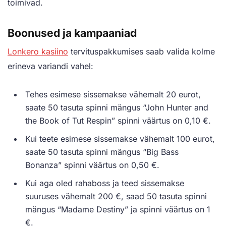
toimivad.
Boonused ja kampaaniad
Lonkero kasiino
tervituspakkumises saab valida kolme
erineva variandi vahel:
Tehes esimese sissemakse vähemalt 20 eurot,
saate 50 tasuta spinni mängus “John Hunter and
the Book of Tut Respin” spinni väärtus on 0,10 €.
Kui teete esimese sissemakse vähemalt 100 eurot,
saate 50 tasuta spinni mängus “Big Bass
Bonanza” spinni väärtus on 0,50 €.
Kui aga oled rahaboss ja teed sissemakse
suuruses vähemalt 200 €, saad 50 tasuta spinni
mängus “Madame Destiny” ja spinni väärtus on 1
€.