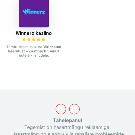
Winnerz kasiino
Tervitusboonus:
kuni 350 tasuta
keerutust + cashback
* Ainult
uutele klientidele.
Tähelepanu!
Tegemist on hasartmängu reklaamiga.
Hasartmäng pole sobiv viis rahaliste probleemide