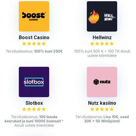
Boost Casino
Hellwinz
Tervitusboonus:
100% kuni 250€
100% kuni 500 € + 150 TK Ainult
uutele klientidele
Slotbox
Nutz kasiino
Tervitusboonus:
100 tasuta
Tervitusboonus:
Lisa 10€, saad
keerutust ja kuni 1000€ boonust
*
30€ + 50 WinSpinni!
Ainult uutele klientidele