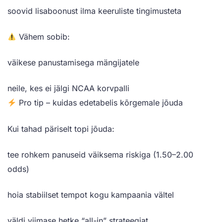
soovid lisaboonust ilma keeruliste tingimusteta
Vähem sobib:
väikese panustamisega mängijatele
neile, kes ei jälgi NCAA korvpalli
Pro tip – kuidas edetabelis kõrgemale jõuda
Kui tahad päriselt topi jõuda:
tee rohkem panuseid väiksema riskiga (1.50–2.00
odds)
hoia stabiilset tempot kogu kampaania vältel
väldi viimase hetke “all-in” strateegiat