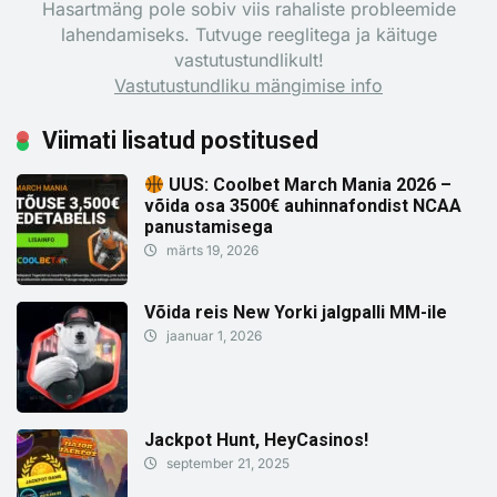
Hasartmäng pole sobiv viis rahaliste probleemide
lahendamiseks. Tutvuge reeglitega ja käituge
vastutustundlikult!
Vastutustundliku mängimise info
Viimati lisatud postitused
UUS: Coolbet March Mania 2026 –
võida osa 3500€ auhinnafondist NCAA
panustamisega
märts 19, 2026
Võida reis New Yorki jalgpalli MM-ile
jaanuar 1, 2026
Jackpot Hunt, HeyCasinos!
september 21, 2025