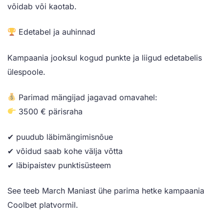
võidab või kaotab.
Edetabel ja auhinnad
Kampaania jooksul kogud punkte ja liigud edetabelis
ülespoole.
Parimad mängijad jagavad omavahel:
3500 € pärisraha
✔ puudub läbimängimisnõue
✔ võidud saab kohe välja võtta
✔ läbipaistev punktisüsteem
See teeb March Maniast ühe parima hetke kampaania
Coolbet platvormil.