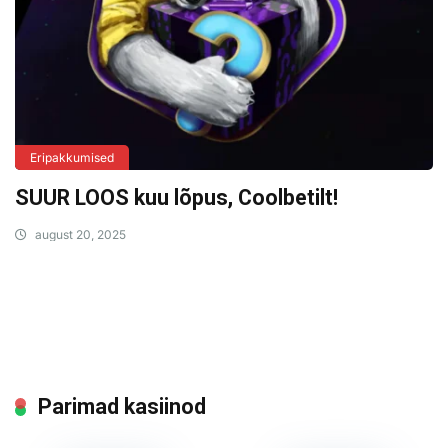
Eripakkumised
SUUR LOOS kuu lõpus, Coolbetilt!
august 20, 2025
Parimad kasiinod