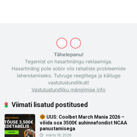
Tähelepanu!
Tegemist on hasartmängu reklaamiga.
Hasartmäng pole sobiv viis rahaliste probleemide
lahendamiseks. Tutvuge reeglitega ja käituge
vastutustundlikult!
Vastutustundliku mängimise info
Viimati lisatud postitused
UUS: Coolbet March Mania 2026 –
võida osa 3500€ auhinnafondist NCAA
panustamisega
märts 19, 2026