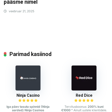
pääsme nimel
veebruar 21, 2025
Parimad kasiinod
Ninja Casino
Red Dice
Iga päev tasuta spinnid (Ninja
Tervitusboonus:
200% kuni
aarded) Ninja Casinos
€1000
* Ainult uutele klientidele.