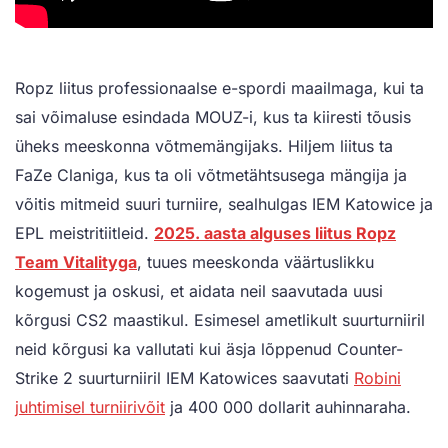
Ropz liitus professionaalse e-spordi maailmaga, kui ta
sai võimaluse esindada MOUZ-i, kus ta kiiresti tõusis
üheks meeskonna võtmemängijaks. Hiljem liitus ta
FaZe Claniga, kus ta oli võtmetähtsusega mängija ja
võitis mitmeid suuri turniire, sealhulgas IEM Katowice ja
EPL meistritiitleid.
2025. aasta alguses liitus Ropz
Team Vitalityga
, tuues meeskonda väärtuslikku
kogemust ja oskusi, et aidata neil saavutada uusi
kõrgusi CS2 maastikul. Esimesel ametlikult suurturniiril
neid kõrgusi ka vallutati kui äsja lõppenud Counter-
Strike 2 suurturniiril IEM Katowices saavutati
Robini
juhtimisel turniirivõit
ja 400 000 dollarit auhinnaraha.