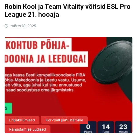
Robin Kool ja Team Vitality võitsid ESL Pro
League 21. hooaja
märts 18, 2025
Eripakkumised
Korvpall panustamine
Panustamise uudised