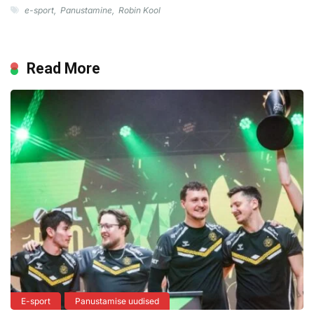
e-sport
,
Panustamine
,
Robin Kool
Read More
E-sport
Panustamise uudised