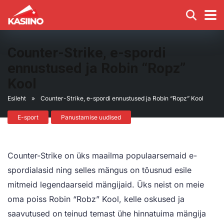
Counter-Strike, e-spordi
ennustused ja Robin “Ropz”
Kool
Esileht
»
Counter-Strike, e-spordi ennustused ja Robin “Ropz” Kool
E-sport
Panustamise uudised
Counter-Strike on üks maailma populaarsemaid e-
spordialasid ning selles mängus on tõusnud esile
mitmeid legendaarseid mängijaid. Üks neist on meie
oma poiss Robin “Robz” Kool, kelle oskused ja
saavutused on teinud temast ühe hinnatuima mängija