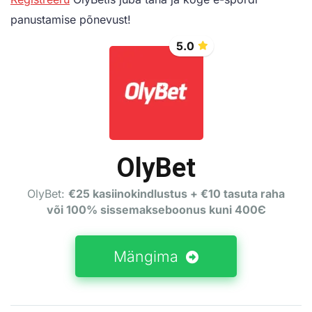
panustamise põnevust!
5.0
OlyBet
OlyBet:
€25 kasiinokindlustus + €10 tasuta raha
või 100% sissemakseboonus kuni 400Є
Mängima