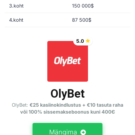
3.koht
150 000$
4.koht
87 500$
5.0
OlyBet
OlyBet:
€25 kasiinokindlustus + €10 tasuta raha
või 100% sissemakseboonus kuni 400Є
Mängima