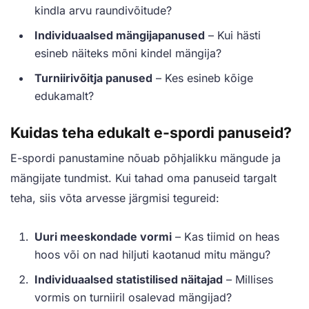
kindla arvu raundivõitude?
Individuaalsed mängijapanused
– Kui hästi
esineb näiteks mõni kindel mängija?
Turniirivõitja panused
– Kes esineb kõige
edukamalt?
Kuidas teha edukalt e-spordi panuseid?
E-spordi panustamine nõuab põhjalikku mängude ja
mängijate tundmist. Kui tahad oma panuseid targalt
teha, siis võta arvesse järgmisi tegureid:
Uuri meeskondade vormi
– Kas tiimid on heas
hoos või on nad hiljuti kaotanud mitu mängu?
Individuaalsed statistilised näitajad
– Millises
vormis on turniiril osalevad mängijad?