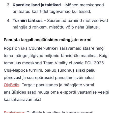
Kaardieelised ja taktikad
– Mõned meeskonnad
on teatud kaartidel tugevamad kui teised.
Turniiri tähtsus
– Suuremad turniirid motiveerivad
mängijaid rohkem, mistõttu võib näha üllatusi.
Panusta targalt analüüsides mängijate vormi
Ropz on üks Counter-Strike’i säravamaid staare ning
tema mänge jälgivad miljonid fännid üle maailma. Kuigi
tema uus meeskond Team Vitality ei osale PGL 2025
Cluj-Napoca turniiril, pakub sündmus siiski palju
põnevust ja suurepäraseid panustamisvõimalusi
OlyBetis
. Targalt panustades ja mängijate vormi
analüüsides saad muuta oma e-spordi vaatamise veelgi
kaasahaaravamaks!
Registreeru
OlyBetis juba täna ja koge e-spordi