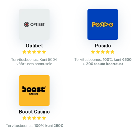
Optibet
Posido
Tervitusboonus: Kuni 500€
Tervitusboonus:
100% kuni €500
väärtuses boonuseid
+ 200 tasuta keerutust
Boost Casino
Tervitusboonus:
100% kuni 250€