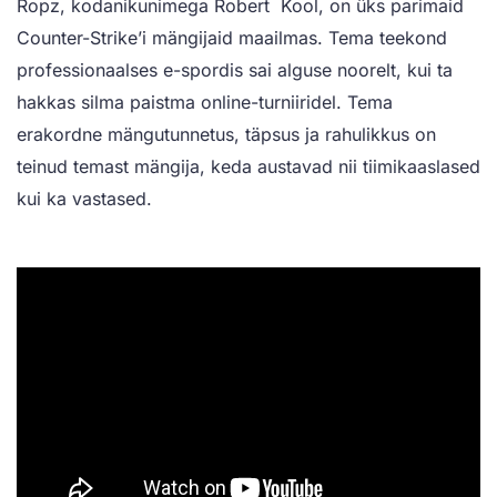
Ropz, kodanikunimega Robert Kool, on üks parimaid
Counter-Strike’i mängijaid maailmas. Tema teekond
professionaalses e-spordis sai alguse noorelt, kui ta
hakkas silma paistma online-turniiridel. Tema
erakordne mängutunnetus, täpsus ja rahulikkus on
teinud temast mängija, keda austavad nii tiimikaaslased
kui ka vastased.