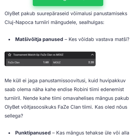
OlyBet pakub suurepäraseid võimalusi panustamiseks
Cluj-Napoca turniiri mängudele, sealhulgas:
Matšivõitja panused
– Kes võidab vastava matši?
Me küll ei jaga panustamissoovitusi, kuid huvipakkuv
saab olema näha kahe endise Robini tiimi edenemist
turniiril. Nende kahe tiimi omavahelises mängus pakub
OlyBet võitjasoosikuks FaZe Clan tiimi. Kas oled nõus
sellega?
Punktipanused
– Kas mängus tehakse üle või alla